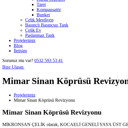
Taret
Kompansatör
Bunker
Çelik Merdiven
Basınçlı Basınçsız Tank
Çelik Ev
Paslanmaz Tank
Projelerimiz
Blog
İletişim
Sorunuz mu var?
0532 593 53 41
Bize Ulaşın
Mimar Sinan Köprüsü Revizyo
Projelerimiz
Mimar Sinan Köprüsü Revizyonu
Mimar Sinan Köprüsü Revizyonu
MİKRONSAN ÇELİK olarak, KOCAELİ GENELİ YAYA ÜST GEÇİTLERİ