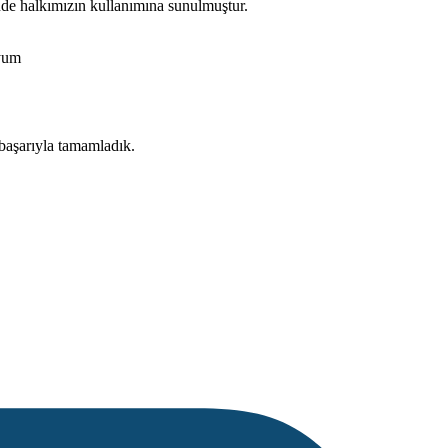
sinde halkımızın kullanımına sunulmuştur.
uyum
e başarıyla tamamladık.