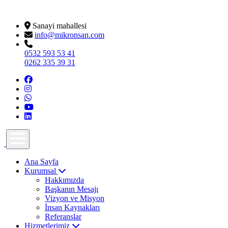
Sanayi mahallesi
info@mikronsan.com
0532 593 53 41
0262 335 39 31
Ana Sayfa
Kurumsal
Hakkımızda
Başkanın Mesajı
Vizyon ve Misyon
İnsan Kaynakları
Referanslar
Hizmetlerimiz