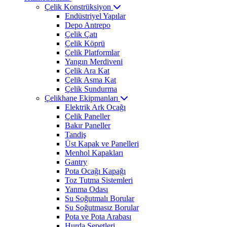
Çelik Konstrüksiyon
Endüstriyel Yapılar
Depo Antrepo
Çelik Çatı
Çelik Köprü
Çelik Platformlar
Yangın Merdiveni
Çelik Ara Kat
Çelik Asma Kat
Çelik Sundurma
Çelikhane Ekipmanları
Elektrik Ark Ocağı
Çelik Paneller
Bakır Paneller
Tandiş
Üst Kapak ve Panelleri
Menhol Kapakları
Gantry
Pota Ocağı Kapağı
Toz Tutma Sistemleri
Yanma Odası
Su Soğutmalı Borular
Su Soğutmasız Borular
Pota ve Pota Arabası
Hurda Sepetleri