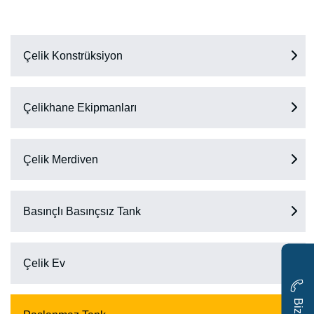
Çelik Konstrüksiyon
Çelikhane Ekipmanları
Çelik Merdiven
Basınçlı Basınçsız Tank
Çelik Ev
i
z
e
U
l
a
ş
ı
n