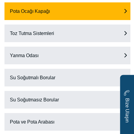
Pota Ocağı Kapağı
Toz Tutma Sistemleri
Yanma Odası
Su Soğutmalı Borular
i
z
e
U
l
a
ş
ı
n
Su Soğutmasız Borular
B
Pota ve Pota Arabası