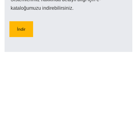
kataloğumuzu indirebilirsiniz.
İndir
Mikronsan, çelik konstrüksiyon, makine imalatı ve projeye
özel imalat alanlarında faaliyet göstermektedir. Yüksek