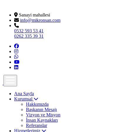
Sanayi mahallesi
info@mikronsan.com
0532 593 53 41
0262 335 39 31
Ana Sayfa
Kurumsal
Hakkımızda
Başkanın Mesajı
Vizyon ve Misyon
İnsan Kaynakları
Referanslar
Hizmetlerimiz