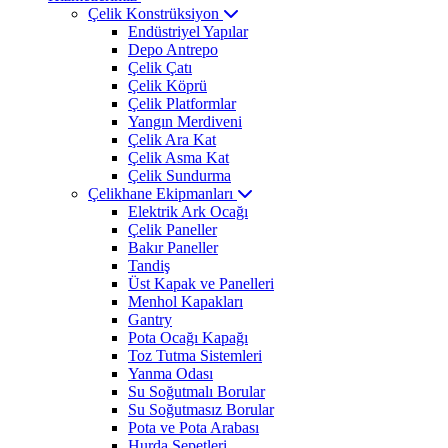
Çelik Konstrüksiyon
Endüstriyel Yapılar
Depo Antrepo
Çelik Çatı
Çelik Köprü
Çelik Platformlar
Yangın Merdiveni
Çelik Ara Kat
Çelik Asma Kat
Çelik Sundurma
Çelikhane Ekipmanları
Elektrik Ark Ocağı
Çelik Paneller
Bakır Paneller
Tandiş
Üst Kapak ve Panelleri
Menhol Kapakları
Gantry
Pota Ocağı Kapağı
Toz Tutma Sistemleri
Yanma Odası
Su Soğutmalı Borular
Su Soğutmasız Borular
Pota ve Pota Arabası
Hurda Sepetleri