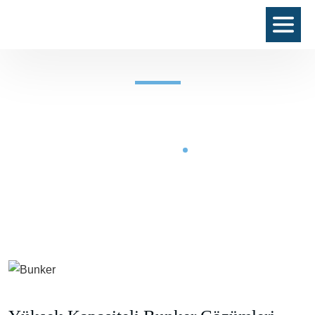
Bunker
Çelik Konstrüksiyon
Bunker