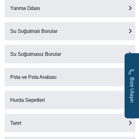
Yanma Odası
Su Soğutmalı Borular
Su Soğutmasız Borular
Pota ve Pota Arabası
i
z
e
U
l
a
ş
ı
n
B
Hurda Sepetleri
Taret