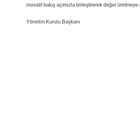
inovatif bakış açımızla birleştirerek değer üretmey
Yönetim Kurulu Başkanı
Mikronsan, çelik konstrüksiyon, makine imalatı ve
projeye özel imalat alanlarında faaliyet
göstermektedir. Yüksek kaliteli hizmet anlayışı ile
çalışıyoruz.