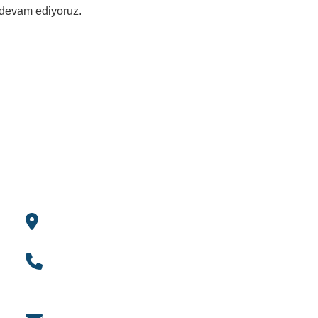
e devam ediyoruz.
İLETIŞIM BILGILERI
H
Sanayi mahallesi
0532 593 53 41
0262 335 39 31