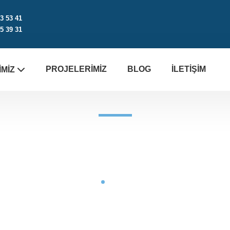
3 53 41
5 39 31
PROJELERIMIZ
BLOG
İLETIŞIM
IMIZ
Başkanın Mesajı
Anasayfa
Başkanın Mesajı